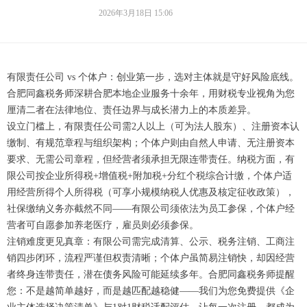
2026年3月18日
15:06
有限责任公司 vs 个体户：创业第一步，选对主体就是守好风险底线。
合肥同鑫税务师深耕合肥本地企业服务十余年，用财税专业视角为您
厘清二者在法律地位、责任边界与成长潜力上的本质差异。
设立门槛上，有限责任公司需2人以上（可为法人股东）、注册资本认
缴制、有规范章程与组织架构；个体户则由自然人申请、无注册资本
要求、无需公司章程，但经营者须承担无限连带责任。纳税方面，有
限公司按企业所得税+增值税+附加税+分红个税综合计缴，个体户适
用经营所得个人所得税（可享小规模纳税人优惠及核定征收政策），
社保缴纳义务亦截然不同——有限公司须依法为员工参保，个体户经
营者可自愿参加养老医疗，雇员则必须参保。
注销难度更见真章：有限公司需完成清算、公示、税务注销、工商注
销四步闭环，流程严谨但权责清晰；个体户虽简易注销快，却因经营
者终身连带责任，潜在债务风险可能延续多年。合肥同鑫税务师提醒
您：不是越简单越好，而是越匹配越稳健——我们为您免费提供《企