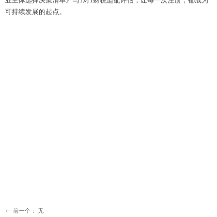
业主体选择决策清单》与1对1财税适配评估，让每一次注册，都成为
可持续发展的起点。
前一个：
无
ꂃ